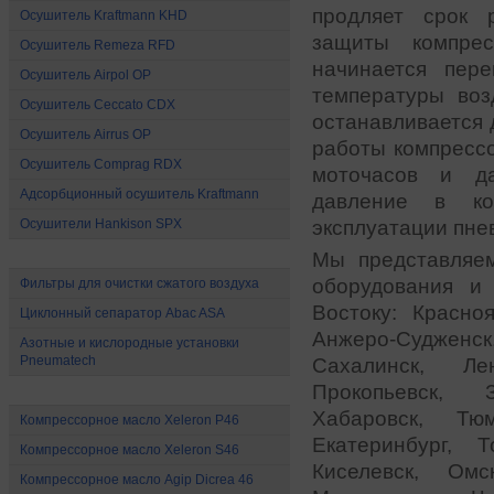
продляет срок 
Осушитель Kraftmann KHD
защиты компре
Осушитель Remeza RFD
начинается пере
Осушитель Airpol OP
температуры во
Осушитель Ceccato CDX
останавливается 
Осушитель Airrus OP
работы компрессо
Осушитель Comprag RDX
моточасов и да
Адсорбционный осушитель Kraftmann
давление в ко
эксплуатации пне
Осушители Hankison SPX
Все для очистки сжатого воздуха
Мы представляе
оборудования и
Фильтры для очистки сжатого воздуха
Востоку: Красно
Циклонный сепаратор Abac ASA
Анжеро-Судженск
Азотные и кислородные установки
Pneumatech
Сахалинск, Лен
Прокопьевск, З
Масло для компрессоров
Хабаровск, Тю
Компрессорное масло Xeleron P46
Екатеринбург, Т
Компрессорное масло Xeleron S46
Киселевск, Омс
Компрессорное масло Agip Dicrea 46