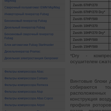
Mig/Mag
Zenith 07HP/270
Сварочный полуавтомат EWM Mig/Mag
Zenith 07HP/270 Dry*
Инверторный генератор Fubag
Zenith 07HP/500
Бензиновый генератор Fubag
Zenith 10HP/270
Дизельный генератор Fubag
Zenith 10HP/270 Dry*
Бензиновый сварочный генератор
Fubag
Zenith 10HP/500
Блок автоматики Fubag Startmaster
Zenith 15HP/500
Дизельгенератор Pramac
*Dry - компре
Дизельная электростанция Genpower
осушителем сжато
Расходные материалы
Фильтры компрессора Abac
Фильтры компрессора Comaro
Винтовые блоки
Фильтры компрессора Remeza
собираются т
Фильтры компрессора Alup
расположенных 
конструкция возд
Фильтры компрессора Atlas Copco
профиля роторо
Фильтры компрессора Airpol
пазов позволяе