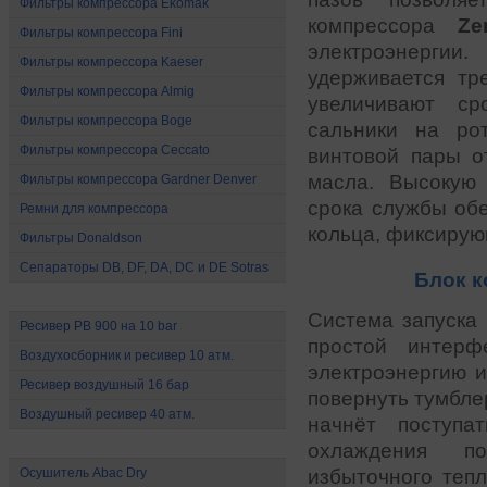
Фильтры компрессора Ekomak
компрессора
Ze
Фильтры компрессора Fini
электроэнергии
Фильтры компрессора Kaeser
удерживается тр
Фильтры компрессора Almig
увеличивают ср
Фильтры компрессора Boge
сальники на ро
Фильтры компрессора Ceccato
винтовой пары о
масла. Высокую
Фильтры компрессора Gardner Denver
срока службы об
Ремни для компрессора
кольца, фиксирую
Фильтры Donaldson
Сепараторы DB, DF, DA, DC и DE Sotras
Блок к
Ресиверы и воздухосборники
Система запуска
Ресивер РВ 900 на 10 bar
простой интерф
Воздухосборник и ресивер 10 атм.
электроэнергию и
Ресивер воздушный 16 бар
повернуть тумбл
Воздушный ресивер 40 атм.
начнёт поступа
Осушители сжатого воздуха
охлаждения п
избыточного тепл
Осушитель Abac Dry