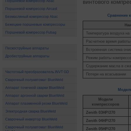
Поршневой компрессор Abac
винтового компре
Поршневой компрессор Aircast
Сравнение к
Безмасляный компрессор Abac
Бежецкие поршневые компрессоры
На
Поршневой компрессор Fubag
Температура воздуха на 
Абразивоструйное оборудование
Расчетное время работы 
Пескоструйные аппараты
Встроенная система очи
Дробеструйные аппараты
Режим работы компресс
Электрооборудование
Содержание масла в сжа
Частотный преобразователь INVT GD
Потери на всасывании
Сварочный полуавтомат BlueWeld
Аппарат точечной сварки BlueWeld
Модел
Аппарат аргонной сварки BlueWeld
Модели
Аппарат плазменной резки BlueWeld
компрессоров
Электродная сварка BlueWeld
Zenith 03HP/270
Сварочный инвертор BlueWeld
Zenith 04HP/270
Сварочный полуавтомат BlueWeld
Zenith 05HP/270