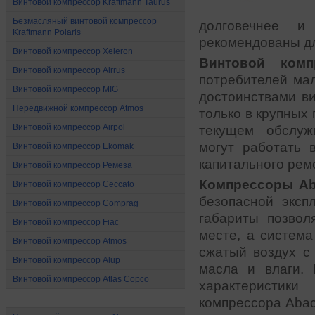
Винтовой компрессор Kraftmann Taurus
Безмасляный винтовой компрессор
долговечнее и
Kraftmann Polaris
рекомендованы дл
Винтовой компрессор Xeleron
Винтовой комп
Винтовой компрессор Airrus
потребителей мал
Винтовой компрессор MIG
достоинствами в
Передвижной компрессор Atmos
только в крупных
Винтовой компрессор Airpol
текущем обслуж
могут работать 
Винтовой компрессор Ekomak
капитального рем
Винтовой компрессор Ремеза
Компрессоры Ab
Винтовой компрессор Ceccato
безопасной эксп
Винтовой компрессор Comprag
габариты позвол
Винтовой компрессор Fiac
месте, а система
Винтовой компрессор Atmos
сжатый воздух с
Винтовой компрессор Alup
масла и влаги.
Винтовой компрессор Atlas Copco
характеристик
Поршневые компрессоры
компрессора Abac